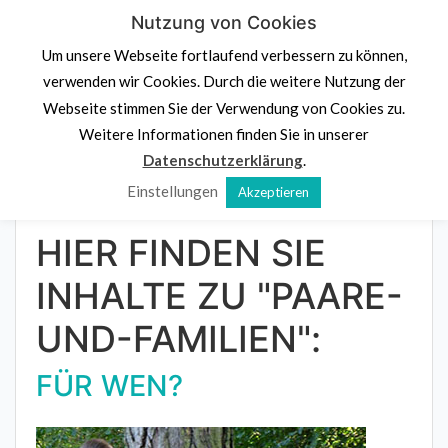
Skip
Nutzung von Cookies
PS.
Denk an dich
to
Um unsere Webseite fortlaufend verbessern zu können,
content
Psychologische Beratung,
Stressprävention und
verwenden wir Cookies. Durch die weitere Nutzung der
Potenzialentdeckung
Webseite stimmen Sie der Verwendung von Cookies zu.
Navigation klicken
Weitere Informationen finden Sie in unserer
Datenschutzerklärung
.
Einstellungen
Akzeptieren
Home
»
Paare und Familien
HIER FINDEN SIE
INHALTE ZU "PAARE-
UND-FAMILIEN":
FÜR WEN?