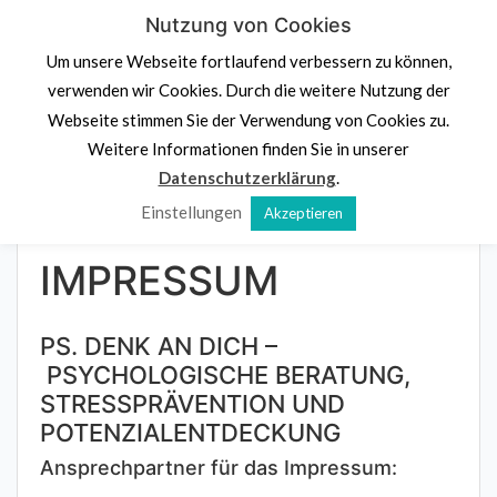
Skip
Nutzung von Cookies
PS.
Denk an dich
to
Um unsere Webseite fortlaufend verbessern zu können,
content
Psychologische Beratung,
Stressprävention und
verwenden wir Cookies. Durch die weitere Nutzung der
Potenzialentdeckung
Webseite stimmen Sie der Verwendung von Cookies zu.
Navigation klicken
Weitere Informationen finden Sie in unserer
Datenschutzerklärung
.
Einstellungen
Akzeptieren
Home
»
Unser Angebot
»
Impressum
IMPRESSUM
PS. DENK AN DICH –
PSYCHOLOGISCHE BERATUNG,
STRESSPRÄVENTION UND
POTENZIALENTDECKUNG
Ansprechpartner für das Impressum: