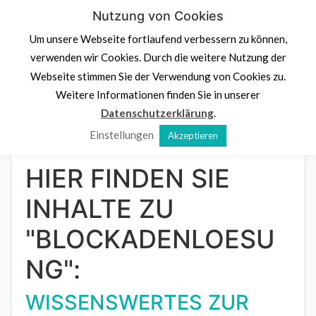
Skip
Nutzung von Cookies
PS.
Denk an dich
to
Um unsere Webseite fortlaufend verbessern zu können,
content
Psychologische Beratung,
Stressprävention und
verwenden wir Cookies. Durch die weitere Nutzung der
Potenzialentdeckung
Webseite stimmen Sie der Verwendung von Cookies zu.
Navigation klicken
Weitere Informationen finden Sie in unserer
Datenschutzerklärung
.
Einstellungen
Akzeptieren
Home
»
Blockadenlösung
HIER FINDEN SIE
INHALTE ZU
"BLOCKADENLOESU
NG":
WISSENSWERTES ZUR