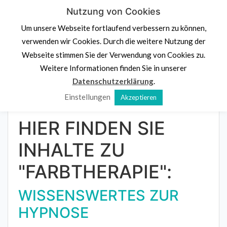
Skip
Nutzung von Cookies
PS.
Denk an dich
to
Um unsere Webseite fortlaufend verbessern zu können,
content
Psychologische Beratung,
Stressprävention und
verwenden wir Cookies. Durch die weitere Nutzung der
Potenzialentdeckung
Webseite stimmen Sie der Verwendung von Cookies zu.
Navigation klicken
Weitere Informationen finden Sie in unserer
Datenschutzerklärung
.
Einstellungen
Akzeptieren
Home
»
Farbtherapie
HIER FINDEN SIE
INHALTE ZU
"FARBTHERAPIE":
WISSENSWERTES ZUR
HYPNOSE