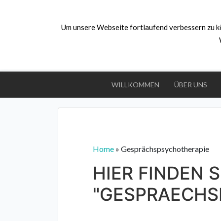
Skip
to
Um unsere Webseite fortlaufend verbessern zu k
content
PS.
Denk an dich
Psychologische Beratung,
Stressprävention und
Potenzialentdeckung
WILLKOMMEN
ÜBER UNS
Home
»
Gesprächspsychotherapie
HIER FINDEN S
"GESPRAECHS