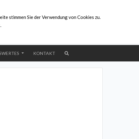
Hambrücker Straße 52, 76694 Forst
eite stimmen Sie der Verwendung von Cookies zu.
info@ps-denkandich.de
g
.
+49 172 6146342 | +49 170 3235984
Wir sind auch online für Sie da!
SWERTES
KONTAKT