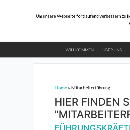
Skip
to
Um unsere Webseite fortlaufend verbessern zu k
content
PS.
Denk an dich
Psychologische Beratung,
Stressprävention und
Potenzialentdeckung
WILLKOMMEN
ÜBER UNS
Home
»
Mitarbeiterführung
HIER FINDEN S
"MITARBEITER
FÜHRUNGSKRÄFT