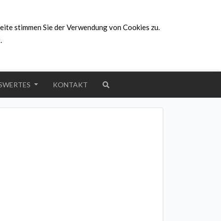
Hambrücker Straße 52, 76694 Forst
eite stimmen Sie der Verwendung von Cookies zu.
info@ps-denkandich.de
g
.
+49 172 6146342 | +49 170 3235984
Wir sind auch online für Sie da!
SWERTES
KONTAKT