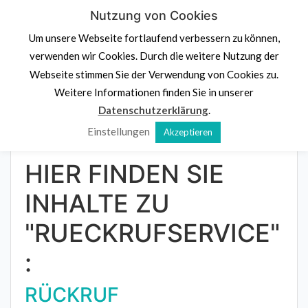
Skip
Nutzung von Cookies
PS.
Denk an dich
to
Um unsere Webseite fortlaufend verbessern zu können,
content
Psychologische Beratung,
Stressprävention und
verwenden wir Cookies. Durch die weitere Nutzung der
Potenzialentdeckung
Webseite stimmen Sie der Verwendung von Cookies zu.
Navigation klicken
Weitere Informationen finden Sie in unserer
Datenschutzerklärung
.
Einstellungen
Akzeptieren
Home
»
Rückrufservice
HIER FINDEN SIE
INHALTE ZU
"RUECKRUFSERVICE"
:
RÜCKRUF