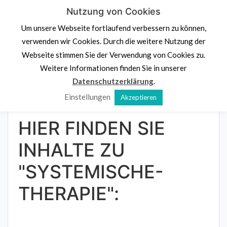
Skip
Nutzung von Cookies
PS.
Denk an dich
to
Um unsere Webseite fortlaufend verbessern zu können,
content
Psychologische Beratung,
Stressprävention und
verwenden wir Cookies. Durch die weitere Nutzung der
Potenzialentdeckung
Webseite stimmen Sie der Verwendung von Cookies zu.
Navigation klicken
Weitere Informationen finden Sie in unserer
Datenschutzerklärung
.
Einstellungen
Akzeptieren
Home
»
Systemische Therapie
HIER FINDEN SIE
INHALTE ZU
"SYSTEMISCHE-
THERAPIE":