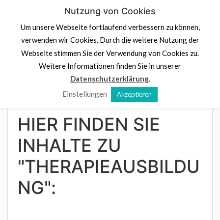
Skip
Nutzung von Cookies
PS.
Denk an dich
to
Um unsere Webseite fortlaufend verbessern zu können,
content
Psychologische Beratung,
Stressprävention und
verwenden wir Cookies. Durch die weitere Nutzung der
Potenzialentdeckung
Webseite stimmen Sie der Verwendung von Cookies zu.
Navigation klicken
Weitere Informationen finden Sie in unserer
Datenschutzerklärung
.
Einstellungen
Akzeptieren
Home
»
Therapieausbildung
HIER FINDEN SIE
INHALTE ZU
"THERAPIEAUSBILDU
NG":