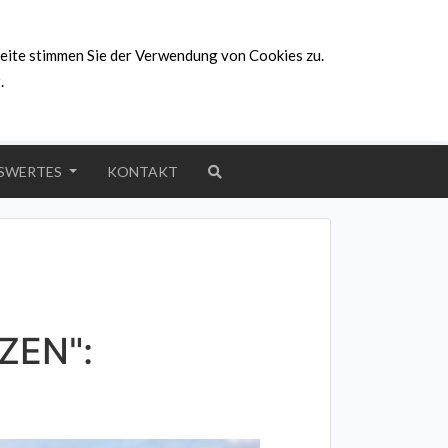
Hambrücker Straße 52, 76694 Forst
eite stimmen Sie der Verwendung von Cookies zu.
info@ps-denkandich.de
g
.
+49 172 6146342 | +49 170 3235984
Wir sind auch online für Sie da!
SWERTES
KONTAKT
ZEN":