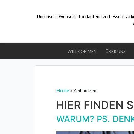
Skip
to
Um unsere Webseite fortlaufend verbessern zu k
content
PS.
Denk an dich
Psychologische Beratung,
Stressprävention und
Potenzialentdeckung
WILLKOMMEN
ÜBER UNS
Home
»
Zeit nutzen
HIER FINDEN S
WARUM? PS. DENK