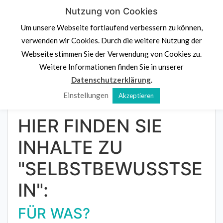
Skip
Nutzung von Cookies
PS.
Denk an dich
to
Um unsere Webseite fortlaufend verbessern zu können,
content
Psychologische Beratung,
Stressprävention und
verwenden wir Cookies. Durch die weitere Nutzung der
Potenzialentdeckung
Webseite stimmen Sie der Verwendung von Cookies zu.
Navigation klicken
Weitere Informationen finden Sie in unserer
Datenschutzerklärung
.
Einstellungen
Akzeptieren
Home
»
Selbstbewusstsein
HIER FINDEN SIE
INHALTE ZU
"SELBSTBEWUSSTSE
IN":
FÜR WAS?